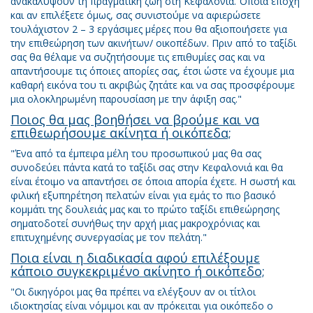
ανακαλύψουν τη πραγματική ζωή στη Κεφαλονιά. Όποια εποχή
και αν επιλέξετε όμως, σας συνιστούμε να αφιερώσετε
τουλάχιστον 2 – 3 εργάσιμες μέρες που θα αξιοποιήσετε για
την επιθεώρηση των ακινήτων/ οικοπέδων. Πριν από το ταξίδι
σας θα θέλαμε να συζητήσουμε τις επιθυμίες σας και να
απαντήσουμε τις όποιες απορίες σας, έτσι ώστε να έχουμε μια
καθαρή εικόνα του τι ακριβώς ζητάτε και να σας προσφέρουμε
μια ολοκληρωμένη παρουσίαση με την άφιξη σας."
Ποιος θα μας βοηθήσει να βρούμε και να
επιθεωρήσουμε ακίνητα ή οικόπεδα;
"Ένα από τα έμπειρα μέλη του προσωπικού μας θα σας
συνοδεύει πάντα κατά το ταξίδι σας στην Κεφαλονιά και θα
είναι έτοιμο να απαντήσει σε όποια απορία έχετε. Η σωστή και
φιλική εξυπηρέτηση πελατών είναι για εμάς το πιο βασικό
κομμάτι της δουλειάς μας και το πρώτο ταξίδι επιθεώρησης
σηματοδοτεί συνήθως την αρχή μιας μακροχρόνιας και
επιτυχημένης συνεργασίας με τον πελάτη."
Ποια είναι η διαδικασία αφού επιλέξουμε
κάποιο συγκεκριμένο ακίνητο ή οικόπεδο;
"Οι δικηγόροι μας θα πρέπει να ελέγξουν αν οι τίτλοι
ιδιοκτησίας είναι νόμιμοι και αν πρόκειται για οικόπεδο ο