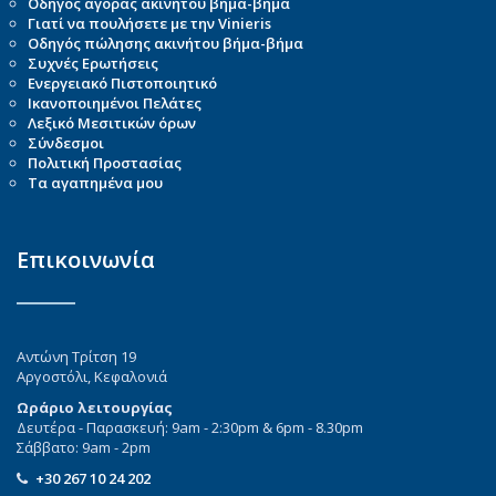
Οδηγός αγοράς ακινήτου βήμα-βήμα
Γιατί να πουλήσετε με την Vinieris
Οδηγός πώλησης ακινήτου βήμα-βήμα
Συχνές Ερωτήσεις
Ενεργειακό Πιστοποιητικό
Ικανοποιημένοι Πελάτες
Λεξικό Μεσιτικών όρων
Σύνδεσμοι
Πολιτική Προστασίας
Τα αγαπημένα μου
Επικοινωνία
Αντώνη Τρίτση 19
Αργοστόλι, Κεφαλονιά
Ωράριο λειτουργίας
Δευτέρα - Παρασκευή: 9am - 2:30pm & 6pm - 8.30pm
Σάββατο: 9am - 2pm
+30 267 10 24 202