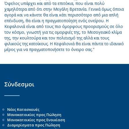
Όφελος υπάρχει και από τα επιτόκια, που είναι πολύ
χαμηλότερα από ότι στην Μεγάλη Βρετανία. Γενικά όμως όποια
αγορά και να κάνετε θα είναι κάτι περισσότερο από μια απλή
επένδυση, θα είναι η πραγματοποίηση ενός ονείρου. Η
Κεφαλονιά είναι από τους πιο όμορφους προορισμούς σε όλο
τον κόσμο, γνωστή για τις ομορφιές της, το Μεσογειακό κλίμα
της, την κουλτούρα και τον πολιτισμό της αλλά και τους
φιλικούς της κατοίκους. Η Κεφαλονιά θα είναι πάντα το ιδανικό
μέρος για να πραγματοποιήσετε το όνειρο σας."
Σύνδεσμοι
Νέες Κατασκευές
Μονοκατοικίες προς Πώληση
Μονοκατοικίες προς Ενοικίαση
Διαμερίσματα προς Πώληση