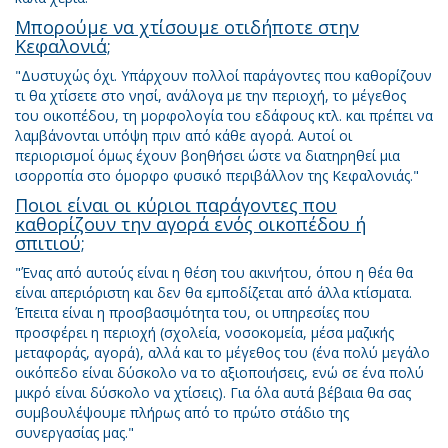
Μπορούμε να χτίσουμε οτιδήποτε στην
Κεφαλονιά;
"Δυστυχώς όχι. Υπάρχουν πολλοί παράγοντες που καθορίζουν
τι θα χτίσετε στο νησί, ανάλογα με την περιοχή, το μέγεθος
του οικοπέδου, τη μορφολογία του εδάφους κτλ. και πρέπει να
λαμβάνονται υπόψη πριν από κάθε αγορά. Αυτοί οι
περιορισμοί όμως έχουν βοηθήσει ώστε να διατηρηθεί μια
ισορροπία στο όμορφο φυσικό περιβάλλον της Κεφαλονιάς."
Ποιοι είναι οι κύριοι παράγοντες που
καθορίζουν την αγορά ενός οικοπέδου ή
σπιτιού;
"Ένας από αυτούς είναι η θέση του ακινήτου, όπου η θέα θα
είναι απεριόριστη και δεν θα εμποδίζεται από άλλα κτίσματα.
Έπειτα είναι η προσβασιμότητα του, οι υπηρεσίες που
προσφέρει η περιοχή (σχολεία, νοσοκομεία, μέσα μαζικής
μεταφοράς, αγορά), αλλά και το μέγεθος του (ένα πολύ μεγάλο
οικόπεδο είναι δύσκολο να το αξιοποιήσεις, ενώ σε ένα πολύ
μικρό είναι δύσκολο να χτίσεις). Για όλα αυτά βέβαια θα σας
συμβουλέψουμε πλήρως από το πρώτο στάδιο της
συνεργασίας μας."