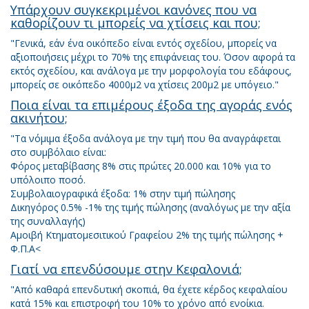
Υπάρχουν συγκεκριμένοι κανόνες που να
καθορίζουν τι μπορείς να χτίσεις και που;
"Γενικά, εάν ένα οικόπεδο είναι εντός σχεδίου, μπορείς να
αξιοποιήσεις μέχρι το 70% της επιφάνειας του. Όσον αφορά τα
εκτός σχεδίου, και ανάλογα με την μορφολογία του εδάφους,
μπορείς σε οικόπεδο 4000μ2 να χτίσεις 200μ2 με υπόγειο."
Ποια είναι τα επιμέρους έξοδα της αγοράς ενός
ακινήτου;
"Τα νόμιμα έξοδα ανάλογα με την τιμή που θα αναγράφεται
στο συμβόλαιο είναι:
Φόρος μεταβίβασης 8% στις πρώτες 20.000 και 10% για το
υπόλοιπο ποσό.
Συμβολαιογραφικά έξοδα: 1% στην τιμή πώλησης
Δικηγόρος 0.5% -1% της τιμής πώλησης (αναλόγως με την αξία
της συναλλαγής)
Αμοιβή Κτηματομεσιτικού Γραφείου 2% της τιμής πώλησης +
Φ.Π.Α<
Γιατί να επενδύσουμε στην Κεφαλονιά;
"Από καθαρά επενδυτική σκοπιά, θα έχετε κέρδος κεφαλαίου
κατά 15% και επιστροφή του 10% το χρόνο από ενοίκια.