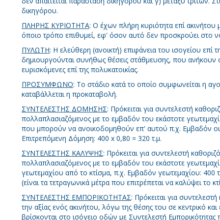
δεν απαιτείται παράσταση δικηγόρου και γ) μεταξύ τρίτων. Στ
δικηγόρου.
ΠΛΗΡΗΣ ΚΥΡΙΟΤΗΤΑ
: O έχων πλήρη κυριότητα επί ακινήτου μ
όποιο τρόπο επιθυμεί, εφ' όσον αυτό δεν προσκρούει στο ν
ΠΥΛΩΤΗ
: Η ελεύθερη (ανοικτή) επιφάνεια του ισογείου επί τ
δημιουργούνται συνήθως θέσεις στάθμευσης, που ανήκουν σε 
ευρισκόμενες επί της πολυκατοικίας.
ΠΡΟΣΥΜΦΩΝΟ
: Το στάδιο κατά το οποίο συμφωνείται η αγ
καταβάλλεται η προκαταβολή.
ΣΥΝΤΕΛΕΣΤΗΣ ΔΟΜΗΣΗΣ
: Πρόκειται για συντελεστή καθορι
πολλαπλασιαζόμενος με το εμβαδόν του εκάστοτε γεωτεμαχί
που μπορούν να ανοικοδομηθούν επ' αυτού π.χ. Εμβαδόν οικ
Επιτρεπόμενη Δόμηση: 400 x 0,80 = 320 τ.μ.
ΣΥΝΤΕΛΕΣΤΗΣ ΚΑΛΥΨΗΣ
: Πρόκειται για συντελεστή καθοριζ
πολλαπλασιαζόμενος με το εμβαδόν του εκάστοτε γεωτεμαχίο
γεωτεμαχίου από το κτίσμα, π.χ. Εμβαδόν γεωτεμαχίου: 400 τ
(είναι τα τετραγωνικά μέτρα που επιτρέπεται να καλύψει το κτ
ΣΥΝΤΕΛΕΣΤΗΣ ΕΜΠΟΡΙΚΟΤΗΤΑΣ
: Πρόκειται για συντελεστή
την αξίας ενός ακινήτου, λόγω της θέσης του σε κεντρικό κα
βρίσκονται στο ισόγειο οδών με Συντελεστή Εμπορικότητας 