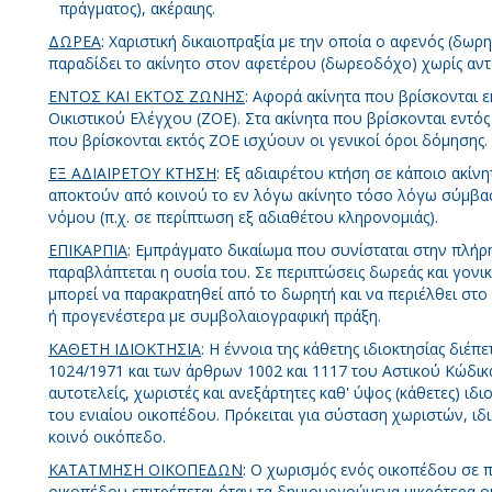
πράγματος), ακέραιης.
ΔΩΡΕΑ
: Χαριστική δικαιοπραξία με την οποία ο αφενός (δωρη
παραδίδει το ακίνητο στον αφετέρου (δωρεοδόχο) χωρίς αν
ΕΝΤΟΣ ΚΑΙ ΕΚΤΟΣ ΖΩΝΗΣ
: Αφορά ακίνητα που βρίσκονται ε
Οικιστικού Ελέγχου (ΖΟΕ). Στα ακίνητα που βρίσκονται εντό
που βρίσκονται εκτός ΖΟΕ ισχύουν οι γενικοί όροι δόμησης.
ΕΞ ΑΔΙΑΙΡΕΤΟΥ ΚΤΗΣΗ
: Εξ αδιαιρέτου κτήση σε κάποιο ακίν
αποκτούν από κοινού το εν λόγω ακίνητο τόσο λόγω σύμβαση
νόμου (π.χ. σε περίπτωση εξ αδιαθέτου κληρονομιάς).
ΕΠΙΚΑΡΠΙΑ
: Εμπράγματο δικαίωμα που συνίσταται στην πλήρ
παραβλάπτεται η ουσία του. Σε περιπτώσεις δωρεάς και γονικ
μπορεί να παρακρατηθεί από το δωρητή και να περιέλθει στ
ή προγενέστερα με συμβολαιογραφική πράξη.
ΚΑΘΕΤΗ ΙΔΙΟΚΤΗΣΙΑ
: Η έννοια της κάθετης ιδιοκτησίας διέπε
1024/1971 και των άρθρων 1002 και 1117 του Αστικού Κώδικ
αυτοτελείς, χωριστές και ανεξάρτητες καθ' ύψος (κάθετες) ιδ
του ενιαίου οικοπέδου. Πρόκειται για σύσταση χωριστών, ιδι
κοινό οικόπεδο.
ΚΑΤΑΤΜΗΣΗ ΟΙΚΟΠΕΔΩΝ
: Ο χωρισμός ενός οικοπέδου σε 
οικοπέδου επιτρέπεται όταν τα δημιουργούμενα μικρότερα ο