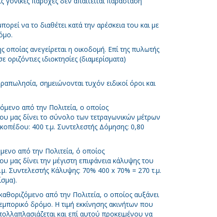
ις γονικές παροχές δεν απαιτείται παράσταση
πορεί να το διαθέτει κατά την αρέσκεια του και με
όμο.
ης οποίας ανεγείρεται η οικοδομή. Επί της πυλωτής
οριζόντιες ιδιοκτησίες (διαμερίσματα)
οραπωλησία, σημειώνονται τυχόν ειδικοί όροι και
ζόμενο από την Πολιτεία, ο οποίος
ου μας δίνει το σύνολο των τετραγωνικών μέτρων
οπέδου: 400 τ.μ. Συντελεστής Δόμησης: 0,80
όμενο από την Πολιτεία, ό οποίος
υ μας δίνει την μέγιστη επιφάνεια κάλυψης του
.μ. Συντελεστής Κάλυψης: 70% 400 x 70% = 270 τ.μ.
ίσμα).
 καθοριζόμενο από την Πολιτεία, ο οποίος αυξάνει
ι εμπορικό δρόμο. Η τιμή εκκίνησης ακινήτων που
πολλαπλασιάζεται και επί αυτού προκειμένου να