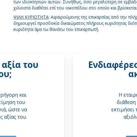
των ιδιοκτησιών αυτών. Συνήθως, όσο μεγαλύτερη σε εμβαδόν
χιλιοστά διαθέτει επί του οικοπέδου στο οποίο και βρίσκεται
ΨΙΛΗ ΚΥΡΙΟΤΗΤΑ
: Αφαιρούμενης της επικαρπίας από την πλή
δημιουργεί προσδοκία δικαιώματος πλήρους κυριότητας διότι
κυριότητα άμα τω θανάτω του επικαρπωτή.
 αξία του
Ενδιαφέρεσ
ου;
α
γρήγορη και
Η εταιρ
τίμηση του
διάθεση 
ιά, ώστε να
εκτιμήσει 
ς αξίας του.
αξιόλ