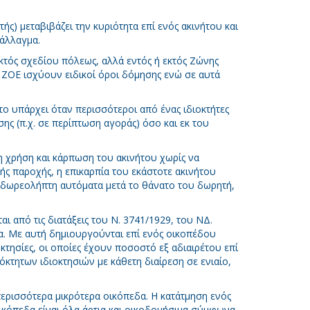
τής) μεταβιβάζει την κυριότητα επί ενός ακινήτου και
τάλλαγμα.
κτός σχεδίου πόλεως, αλλά εντός ή εκτός Ζώνης
ς ΖΟΕ ισχύουν ειδικοί όροι δόμησης ενώ σε αυτά
ητο υπάρχει όταν περισσότεροι από ένας ιδιοκτήτες
ς (π.χ. σε περίπτωση αγοράς) όσο και εκ του
η χρήση και κάρπωση του ακινήτου χωρίς να
ής παροχής, η επικαρπία του εκάστοτε ακινήτου
ο δωρεολήπτη αυτόματα μετά το θάνατο του δωρητή,
ται από τις διατάξεις του Ν. 3741/1929, του ΝΔ.
α. Με αυτή δημιουργούνται επί ενός οικοπέδου
ιοκτησίες, οι οποίες έχουν ποσοστό εξ αδιαιρέτου επί
όκτητων ιδιοκτησιών με κάθετη διαίρεση σε ενιαίο,
περισσότερα μικρότερα οικόπεδα. Η κατάτμηση ενός
ικόπεδα είναι όλα άρτια και οικοδομήσιμα σύμφωνα