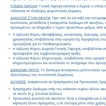
ΓΟΝΙΚΗ ΠΑΡΟΧΗ
: Γονική παροχή καλείται η δωρεά, η οποία 
υπόκειται σε ιδιαίτερες φορολογικές κλίμακες.
ΔΗΛΩΣΕΙΣ ΣΤΗΝ ΕΦΟΡΙΑ
: Πριν από τη σύνταξη και υπογρα
συνίσταται, μετατίθεται ή καταργείται δικαίωμα επί ακινήτου
προκειμένου να πληρωθεί ο τυχόν προκύπτων φόρος. Από α
Η Δήλωση Φόρου Μεταβίβασης, ανταλλαγής, διανομής, σύστ
χρησικτησίας υποβάλλεται στην εφορία της περιφέρειας το
προορίζεται για το Υποθηκοφυλακείο.
Η Δήλωση Φόρου Δωρεάς/Γονικής Παροχής υποβάλλεται στη
προσαρτάται στη συμβολαιογραφική πράξη.
Η Δήλωση Φόρου Κληρονομιάς, υποβάλλεται στην εφορία τη
κληρονομούμενου και συνοδεύει το αντίγραφο που προορί
ΔΙΚΑΙΩΜΑ ΥΨΟΥΣ
: Το δικαίωμα ανεγέρσεως μελλοντικών ο
εξαντλήσεως του συντελεστή δομήσεως.
ΔΟΥΛΕΙΕΣ
: Διακρίνονται σε Εμπράγματες και Προσωπικές Εμπ
Εμπράγματο δικαίωμα υπέρ του εκάστοτε κυρίου άλλου ακι
σε αυτόν (π.χ. δουλεία διόδου).
Προσωπική Δουλεία επί ακινήτου: Είναι η επικαρπία και η ο
κάρπωση ξένου πράγματος, η δε δεύτερη μόνο στην χρήση,