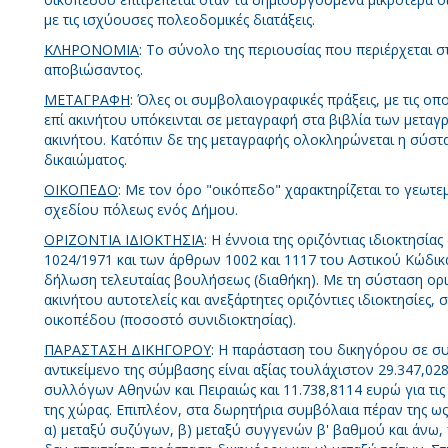
με τις ισχύουσες πολεοδομικές διατάξεις.
ΚΛΗΡΟΝΟΜΙΑ
: Το σύνολο της περιουσίας που περιέρχεται 
αποβιώσαντος.
ΜΕΤΑΓΡΑΦΗ
: Όλες οι συμβολαιογραφικές πράξεις, με τις οπο
επί ακινήτου υπόκεινται σε μεταγραφή στα βιβλία των μετα
ακινήτου. Κατόπιν δε της μεταγραφής ολοκληρώνεται η σύστ
δικαιώματος.
ΟΙΚΟΠΕΔΟ
: Με τον όρο "οικόπεδο" χαρακτηρίζεται το γεωτε
σχεδίου πόλεως ενός Δήμου.
ΟΡΙΖΟΝΤΙΑ ΙΔΙΟΚΤΗΣΙΑ
: Η έννοια της οριζόντιας ιδιοκτησίας
1024/1971 και των άρθρων 1002 και 1117 του Αστικού Κώδικ
δήλωση τελευταίας βουλήσεως (διαθήκη). Με τη σύσταση οριζ
ακινήτου αυτοτελείς και ανεξάρτητες οριζόντιες ιδιοκτησίες, 
οικοπέδου (ποσοστό συνιδιοκτησίας).
ΠΑΡΑΣΤΑΣΗ ΔΙΚΗΓΟΡΟΥ
: Η παράσταση του δικηγόρου σε σ
αντικείμενο της σύμβασης είναι αξίας τουλάχιστον 29.347,02
συλλόγων Αθηνών και Πειραιώς και 11.738,8114 ευρώ για τι
της χώρας. Επιπλέον, στα δωρητήρια συμβόλαια πέραν της ω
α) μεταξύ συζύγων, β) μεταξύ συγγενών β' βαθμού και άνω,