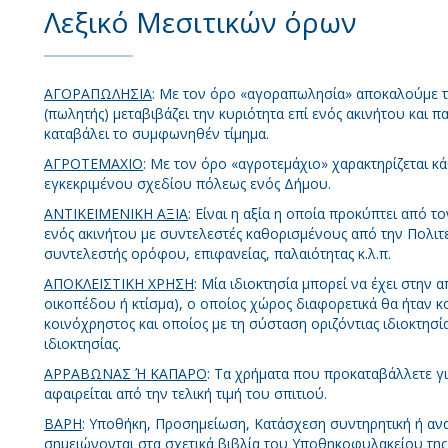
Λεξικό Μεσιτικών όρων
ΑΓΟΡΑΠΩΛΗΣΙΑ
: Με τον όρο «αγοραπωλησία» αποκαλούμε 
(πωλητής) μεταβιβάζει την κυριότητα επί ενός ακινήτου και π
καταβάλει το συμφωνηθέν τίμημα.
ΑΓΡΟΤΕΜΑΧΙΟ
: Με τον όρο «αγροτεμάχιο» χαρακτηρίζεται κά
εγκεκριμένου σχεδίου πόλεως ενός Δήμου.
ΑΝΤΙΚΕΙΜΕΝΙΚΗ ΑΞΙΑ
: Είναι η αξία η οποία προκύπτει από τ
ενός ακινήτου με συντελεστές καθορισμένους από την Πολιτεί
συντελεστής ορόφου, επιφανείας, παλαιότητας κ.λ.π.
ΑΠΟΚΛΕΙΣΤΙΚΗ ΧΡΗΣΗ
: Μία ιδιοκτησία μπορεί να έχει στην
οικοπέδου ή κτίσμα), ο οποίος χώρος διαφορετικά θα ήταν κ
κοινόχρηστος και οποίος με τη σύσταση οριζόντιας ιδιοκτησία
ιδιοκτησίας.
ΑΡΡΑΒΩΝΑΣ Ή ΚΑΠΑΡΟ
: Τα χρήματα που προκαταβάλλετε γι
αφαιρείται από την τελική τιμή του σπιτιού.
ΒΑΡΗ
: Υποθήκη, Προσημείωση, Κατάσχεση συντηρητική ή ανα
σημειώνονται στα σχετικά βιβλία του Υποθηκοφυλακείου της