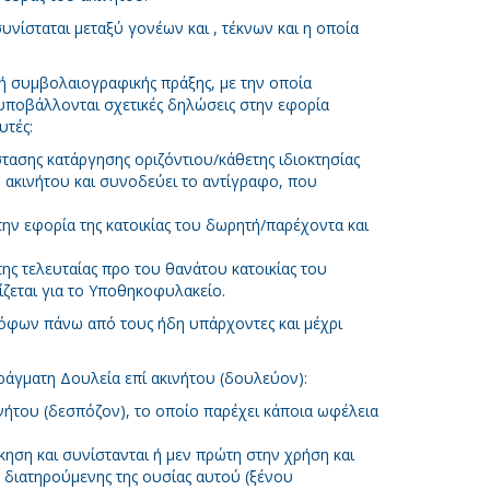
συνίσταται μεταξύ γονέων και , τέκνων και η οποία
φή συμβολαιογραφικής πράξης, με την οποία
, υποβάλλονται σχετικές δηλώσεις στην εφορία
υτές:
ασης κατάργησης οριζόντιου/κάθετης ιδιοκτησίας
υ ακινήτου και συνοδεύει το αντίγραφο, που
ν εφορία της κατοικίας του δωρητή/παρέχοντα και
ς τελευταίας προ του θανάτου κατοικίας του
ζεται για το Υποθηκοφυλακείο.
ρόφων πάνω από τους ήδη υπάρχοντες και μέχρι
ράγματη Δουλεία επί ακινήτου (δουλεύον):
νήτου (δεσπόζον), το οποίο παρέχει κάποια ωφέλεια
ίκηση και συνίστανται ή μεν πρώτη στην χρήση και
 διατηρούμενης της ουσίας αυτού (ξένου