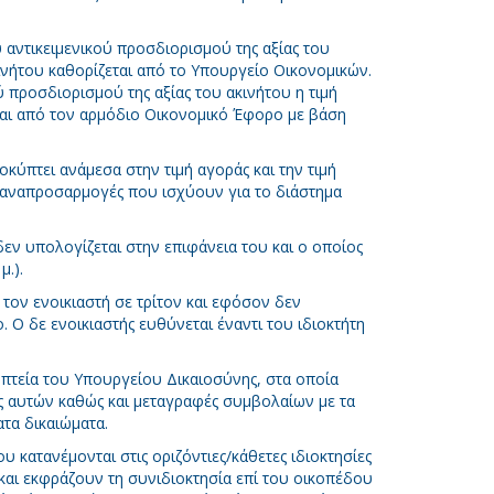
υ αντικειμενικού προσδιορισμού της αξίας του
κινήτου καθορίζεται από το Υπουργείο Οικονομικών.
ύ προσδιορισμού της αξίας του ακινήτου η τιμή
ται από τον αρμόδιο Οικονομικό Έφορο με βάση
κύπτει ανάμεσα στην τιμή αγοράς και την τιμή
 αναπροσαρμογές που ισχύουν για το διάστημα
δεν υπολογίζεται στην επιφάνεια του και ο οποίος
μ.).
 τον ενοικιαστή σε τρίτον και εφόσον δεν
O δε ενοικιαστής ευθύνεται έναντι του ιδιοκτήτη
πτεία του Υπουργείου Δικαιοσύνης, στα οποία
ς αυτών καθώς και μεταγραφές συμβολαίων με τα
τα δικαιώματα.
ου κατανέμονται στις οριζόντιες/κάθετες ιδιοκτησίες
 και εκφράζουν τη συνιδιοκτησία επί του οικοπέδου