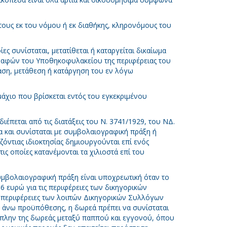
στους εκ του νόμου ή εκ διαθήκης, κληρονόμους του
ίες συνίσταται, μετατίθεται ή καταργείται δικαίωμα
γραφών του Υποθηκοφυλακείου της περιφέρειας του
αση, μετάθεση ή κατάργηση του εν λόγω
μάχιο που βρίσκεται εντός του εγκεκριμένου
 διέπεται από τις διατάξεις του Ν. 3741/1929, του ΝΔ.
α και συνίσταται με συμβολαιογραφική πράξη ή
όντιας ιδιοκτησίας δημιουργούνται επί ενός
στις οποίες κατανέμονται τα χιλιοστά επί του
υμβολαιογραφική πράξη είναι υποχρεωτική όταν το
86 ευρώ για τις περιφέρειες των δικηγορικών
ς περιφέρειες των λοιπών Δικηγορικών Συλλόγων
ς άνω προϋπόθεσης, η δωρεά πρέπει να συνίσταται
 πλην της δωρεάς μεταξύ παππού και εγγονού, όπου