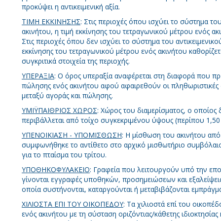
προκύψει η αντικειμενική αξία.
ΤΙΜΗ ΕΚΚΙΝΗΣΗΣ
: Στις περιοχές όπου ισχύει το σύστημα το
ακινήτου, η τιμή εκκίνησης του τετραγωνικού μέτρου ενός α
Στις περιοχές όπου δεν ισχύει το σύστημα του αντικειμενικο
εκκίνησης του τετραγωνικού μέτρου ενός ακινήτου καθορίζε
συγκριτικά στοιχεία της περιοχής.
ΥΠΕΡΑΞΙΑ
: O όρος υπεραξία αναφέρεται στη διαφορά που προ
πώλησης ενός ακινήτου αφού αφαιρεθούν οι πληθωριστικές
μεταξύ αγοράς και πώλησης.
ΥΜΙΫΠΑΙΘΡΙΟΣ ΧΩΡΟΣ
: Χώρος του διαμερίσματος, ο οποίος 
περιβάλλεται από τοίχο συγκεκριμένου ύψους (περίπου 1,50 
ΥΠΕΝΟΙΚΙΑΣΗ - ΥΠΟΜΙΣΘΩΣΗ
: Η μίσθωση του ακινήτου από
συμφωνήθηκε το αντίθετο στο αρχικό μισθωτήριο συμβόλαιο. 
για το πταίσμα του τρίτου.
ΥΠΟΘΗΚΟΦΥΛΑΚΕΙΟ
: Γραφεία που λειτουργούν υπό την επο
γίνονται εγγραφές υποθηκών, προσημειώσεων και εξαλείψει
οποία συστήνονται, καταργούνται ή μεταβιβάζονται εμπράγμα
ΧΙΛΙΟΣΤΑ ΕΠΙ ΤΟΥ ΟΙΚΟΠΕΔΟΥ
: Τα χιλιοστά επί του οικοπέδ
ενός ακινήτου με τη σύσταση οριζόντιας/κάθετης ιδιοκτησίας