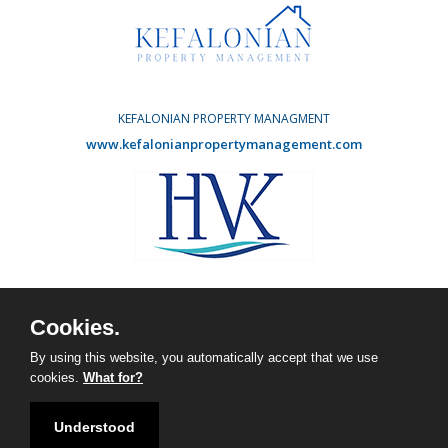
KEFALONIAN PROPERTY MANAGMENT
www.kefalonianpropertymanagement.com
HOLIDAY VILLAS KEFALONIA
www.agvdevelopments.com
Cookies.
Facebook
Instagram
By using this website, you automatically accept that we use
cookies.
What for?
Understood
Copyright © 2026 | Vinieris Real Estate |
Designed by Illusion.gr
|