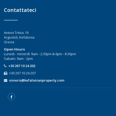
Contattateci
Antoni Tritsis 19
Argostoli, Kefalonia
Grecia
Open Hours
Lunedi - Venerdì: 9am - 2:30pm & 6pm - 8.30pm
Sabato: 9am - 2pm
+30 267 10 24 202
+30 267 10 24 207
vinieris@kefalonianproperty.com