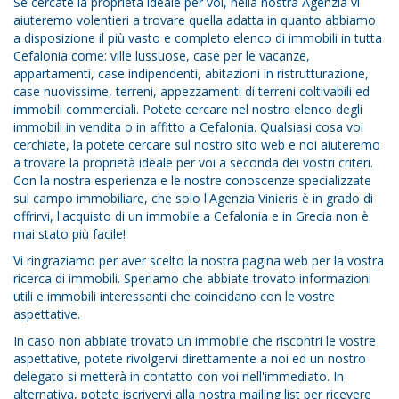
Se cercate la proprietà ideale per voi, nella nostra Agenzia vi
aiuteremo volentieri a trovare quella adatta in quanto abbiamo
a disposizione il più vasto e completo elenco di immobili in tutta
Cefalonia come: ville lussuose, case per le vacanze,
appartamenti, case indipendenti, abitazioni in ristrutturazione,
case nuovissime, terreni, appezzamenti di terreni coltivabili ed
immobili commerciali. Potete cercare nel nostro elenco degli
immobili in vendita o in affitto a Cefalonia. Qualsiasi cosa voi
cerchiate, la potete cercare sul nostro sito web e noi aiuteremo
a trovare la proprietà ideale per voi a seconda dei vostri criteri.
Con la nostra esperienza e le nostre conoscenze specializzate
sul campo immobiliare, che solo l'Agenzia Vinieris è in grado di
offrirvi, l'acquisto di un immobile a Cefalonia e in Grecia non è
mai stato più facile!
Vi ringraziamo per aver scelto la nostra pagina web per la vostra
ricerca di immobili. Speriamo che abbiate trovato informazioni
utili e immobili interessanti che coincidano con le vostre
aspettative.
In caso non abbiate trovato un immobile che riscontri le vostre
aspettative, potete rivolgervi direttamente a noi ed un nostro
delegato si metterà in contatto con voi nell'immediato. In
alternativa, potete iscrivervi alla nostra mailing list per ricevere