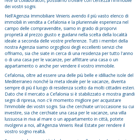
rete di collaboratori, possiamo trovare con certezza l'immobile
dei vostri sogni.
Nell'Agenzia Immobiliare Vinieris avendo il più vasto elenco di
immobili in vendita a Cefalonia e la pluriennale esperienza nel
campo delle compravendite, siamo in grado di proporvi
proprietà al prezzo giusto e guidarvi nella scelta della località
ideale a seconda delle vostre preferenze. Tutti i membri della
nostra Agenzia siamo orgogliosi degli eccellenti servizi che
offriamo, sia che siate in cerca di una residenza per tutto l'anno
o di una casa per le vacanze, per affittare una casa o un
appartamento o anche per vendere il vostro immobile.
Cefalonia, oltre ad essere una delle più belle e idilliache isole del
Mediterraneo nonché la meta ideale per le vacanze, diventa
sempre di più il luogo di residenza scelto da molti cittadini esteri.
Dato che il mercato a Cefalonia si è stabilizzato e mostra grandi
segni di ripresa, non c'è momento migliore per acquistare
l'immobile dei vostri sogni. Sia che cerchiate un'occasione su cui
investire, sia che cerchiate una casa per le vacanze, una villa
lussuosa in riva al mare o un appartamento in città, potete
rivolgervi a noi, all'Agenzia Vinieris Real Estate per rendere il
vostro sogno realtà.