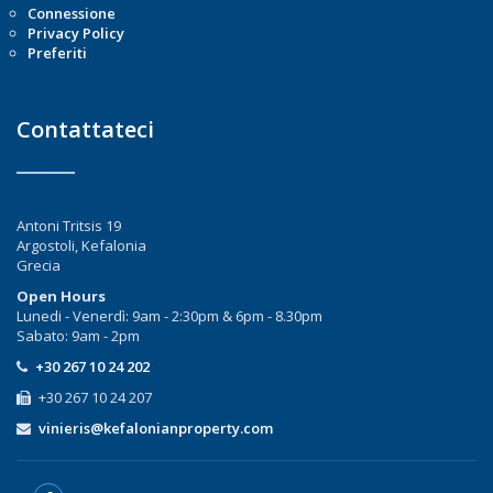
Connessione
Privacy Policy
Preferiti
Contattateci
Antoni Tritsis 19
Argostoli, Kefalonia
Grecia
Open Hours
Lunedi - Venerdì: 9am - 2:30pm & 6pm - 8.30pm
Sabato: 9am - 2pm
+30 267 10 24 202
+30 267 10 24 207
vinieris@kefalonianproperty.com