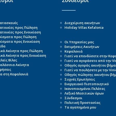
εσμοι
Σύνδεσμοι
Κατασκευές
Διαχείριση ακινήτων
ατοικίες προς Πώληση
Holiday Villas Kefalonia
τοικίες προς Ενοικίαση
ρίσματα προς Πώληση
ρίσματα προς Ενοικίαση
Οι Υπηρεσίες μας
εδα
Εκτιμήσεις Ακινήτων
ικά Ακίνητα προς Πώληση
Κεφαλονιά
κά Ακίνητα προς Ενοικίαση
Γιατί να επενδύσετε στην Κεφ
λείς Βίλες
Γιατί να αγοράσετε από την Vin
αλάσσια Ακίνητα
Οδηγός αγοράς ακινήτου βήμ
ρήσεις
Γιατί να πουλήσετε με την Vini
α στη Κεφαλονιά
Οδηγός πώλησης ακινήτου βή
Συχνές Ερωτήσεις
Ενεργειακό Πιστοποιητικό
Ικανοποιημένοι Πελάτες
Λεξικό Μεσιτικών όρων
Σύνδεσμοι
Πολιτική Προστασίας
Τα αγαπημένα μου