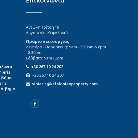
Επικοινωνία
Αντώνη Τρίτση 19
Αργοστόλι, Κεφαλονιά
Ωράριο λειτουργίας
Δευτέρα - Παρασκευή: 9am - 2:30pm & 6pm
- 8.30pm
Σάββατο: 9am - 2pm
αλονιά
+30 267 10 24 202
ieris
+30 267 10 24 207
α-βήμα
eris
vinieris@kefalonianproperty.com
μα-βήμα