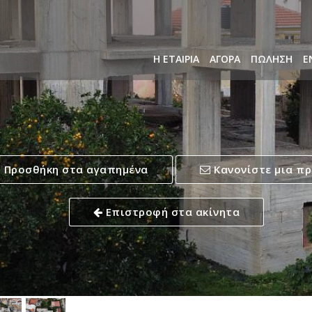
Η ΕΤΑΙΡΙΑ
ΑΓΟΡΑ
ΠΩΛΗΣΗ
Ε
Προσθήκη στα αγαπημένα
Κανονίστε μια π
Επιστροφή στα ακίνητα