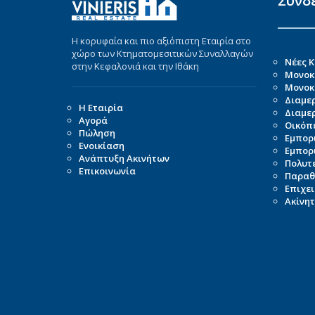
Σύνδ
Η κορυφαία και πιο αξιόπιστη Εταιρία στο
χώρο των Κτηματομεσιτικών Συναλλαγών
Νέες 
στην Κεφαλονιά και την Ιθάκη
Μονοκ
Μονοκα
Διαμε
Η Εταιρία
Διαμε
Αγορά
Οικόπ
Πώληση
Εμπορ
Ενοικίαση
Εμπορι
Ανάπτυξη Ακινήτων
Πολυτε
Επικοινωνία
Παραθ
Επιχει
Ακίνητ