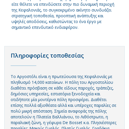
είτε θέλετε να επενδύσετε στην πιο δυναμική περιοχή
της Κεφαλονιάς, το συγκεκριμένο ακίνητο συνδυάζει
στρατηγική τοποθεσία, προοπτική ανάπτυξης και
υψηλές αποδόσεις, καθιστώντας το ένα έργο με
σημαντικό επενδυτικό ενδιαφέρον.
Πληροφορίες τοποθεσίας
Το Αργοστόλι είναι η πρωτεύουσα της Κεφαλονιάς με
πληθυσμό 14,000 κατοίκων. Η πόλη του Αργοστολίου
διαθέτει πρόσβαση σε κάθε είδους παροχές, τράπεζες,
δημόσιες υπηρεσίες, εστιατόρια ξενοδοχεία και
οτιδήποτε μία μοντέρνα πόλη προσφέρει. Διαθέτει
επίσης πολλά αξιοθέατα αλλά και υπέροχες παραλίες σε
πολύ μικρή απόσταση. Σημεία αναφοράς της πόλης
αποτελούν η Πλατεία Βαλλιάνου, το Λιθόστρωτο, η
παραλιακή ζώνη, η γέφυρα De Bosset κ.α. Πλησιέστερες
παραλίες: Μακρύς Γυαλός, Πλατύς Γυαλός, Γραδάκια,