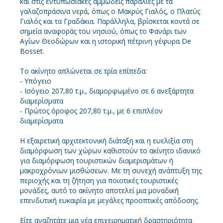
και στις εντυπωσιακές αμμώδεις παραλίες με τα
γαλαζοπράσινα νερά, όπως ο Μακρύς Γιαλός, ο Πλατύς
Γιαλός και τα Γραδάκια. Παράλληλα, βρίσκεται κοντά σε
σημεία αναφοράς του νησιού, όπως το Φανάρι των
Αγίων Θεοδώρων και η ιστορική πέτρινη γέφυρα De
Bosset.
Το ακίνητο απλώνεται σε τρία επίπεδα:
- Υπόγειο
- Ισόγειο 207,80 τ.μ., διαμορφωμένο σε 6 ανεξάρτητα
διαμερίσματα
- Πρώτος όροφος 207,80 τ.μ., με 6 επιπλέον
διαμερίσματα
Η εξαιρετική αρχιτεκτονική διάταξη και η ευελιξία στη
διαμόρφωση των χώρων καθιστούν το ακίνητο ιδανικό
για διαμόρφωση τουριστικών διαμερισμάτων ή
μακροχρόνιων μισθώσεων. Με τη συνεχή ανάπτυξη της
περιοχής και τη ζήτηση για ποιοτικές τουριστικές
μονάδες, αυτό το ακίνητο αποτελεί μια μοναδική
επενδυτική ευκαιρία με μεγάλες προοπτικές απόδοσης.
Είτε αναζητάτε μια νέα επιχειρηματική δραστηριότητα