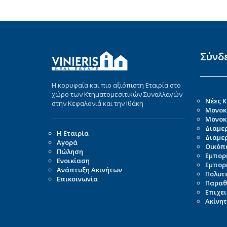
Σύνδ
Η κορυφαία και πιο αξιόπιστη Εταιρία στο
χώρο των Κτηματομεσιτικών Συναλλαγών
Νέες 
στην Κεφαλονιά και την Ιθάκη
Μονοκ
Μονοκα
Διαμε
Η Εταιρία
Διαμε
Αγορά
Οικόπ
Πώληση
Εμπορ
Ενοικίαση
Εμπορι
Ανάπτυξη Ακινήτων
Πολυτε
Επικοινωνία
Παραθ
Επιχει
Ακίνητ