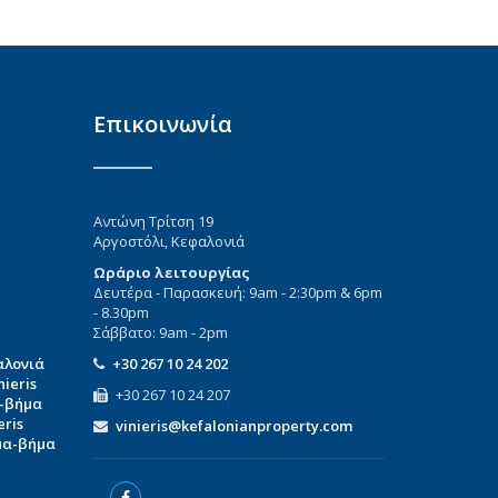
Επικοινωνία
Αντώνη Τρίτση 19
Αργοστόλι, Κεφαλονιά
Ωράριο λειτουργίας
Δευτέρα - Παρασκευή: 9am - 2:30pm & 6pm
- 8.30pm
Σάββατο: 9am - 2pm
αλονιά
+30 267 10 24 202
ieris
+30 267 10 24 207
α-βήμα
eris
vinieris@kefalonianproperty.com
μα-βήμα