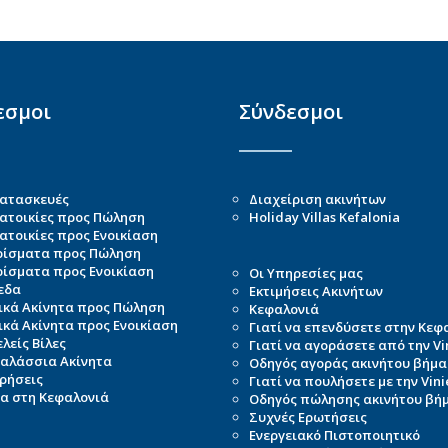
εσμοι
Σύνδεσμοι
Κατασκευές
Διαχείριση ακινήτων
ατοικίες προς Πώληση
Holiday Villas Kefalonia
τοικίες προς Ενοικίαση
ρίσματα προς Πώληση
ρίσματα προς Ενοικίαση
Οι Υπηρεσίες μας
εδα
Εκτιμήσεις Ακινήτων
ικά Ακίνητα προς Πώληση
Κεφαλονιά
κά Ακίνητα προς Ενοικίαση
Γιατί να επενδύσετε στην Κεφ
λείς Βίλες
Γιατί να αγοράσετε από την Vin
αλάσσια Ακίνητα
Οδηγός αγοράς ακινήτου βήμ
ρήσεις
Γιατί να πουλήσετε με την Vini
α στη Κεφαλονιά
Οδηγός πώλησης ακινήτου βή
Συχνές Ερωτήσεις
Ενεργειακό Πιστοποιητικό