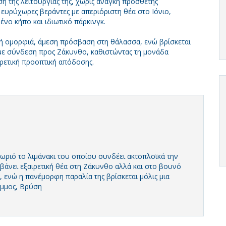
ση της λειτουργίας της, χωρίς ανάγκη πρόσθετης
ευρύχωρες βεράντες με απεριόριστη θέα στο Ιόνιο,
νο κήπο και ιδιωτικό πάρκινγκ.
ή ομορφιά, άμεση πρόσβαση στη θάλασσα, ενώ βρίσκεται
 με σύνδεση προς Ζάκυνθο, καθιστώντας τη μονάδα
ιρετική προοπτική απόδοσης.
ριό το λιμάνακι του οποίου συνδέει ακτοπλοϊκά την
βάνει εξαιρετική θέα στη Ζάκυνθο αλλά και στο βουνό
, ενώ η πανέμορφη παραλία της βρίσκεται μόλις μια
Άμμος, Βρύση