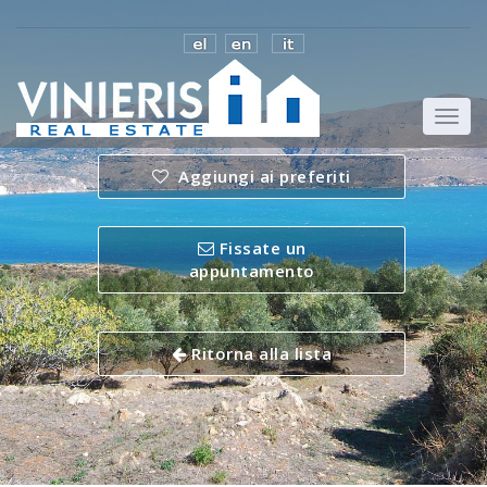
Aggiungi ai preferiti
Fissate un
appuntamento
Ritorna alla lista