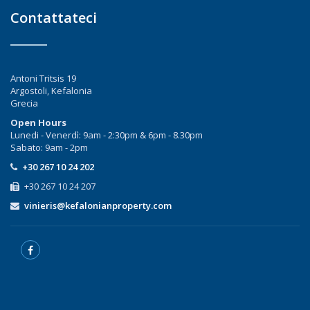
Contattateci
Antoni Tritsis 19
Argostoli, Kefalonia
Grecia
Open Hours
Lunedi - Venerdì: 9am - 2:30pm & 6pm - 8.30pm
Sabato: 9am - 2pm
+30 267 10 24 202
+30 267 10 24 207
vinieris@kefalonianproperty.com