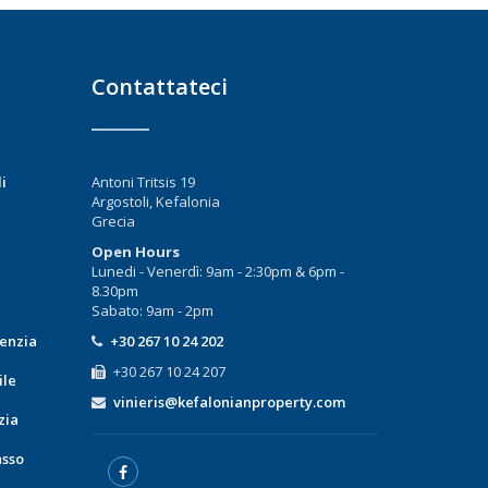
Contattateci
i
Antoni Tritsis 19
Argostoli, Kefalonia
Grecia
Open Hours
Lunedi - Venerdì: 9am - 2:30pm & 6pm -
8.30pm
Sabato: 9am - 2pm
enzia
+30 267 10 24 202
+30 267 10 24 207
ile
vinieris@kefalonianproperty.com
zia
asso