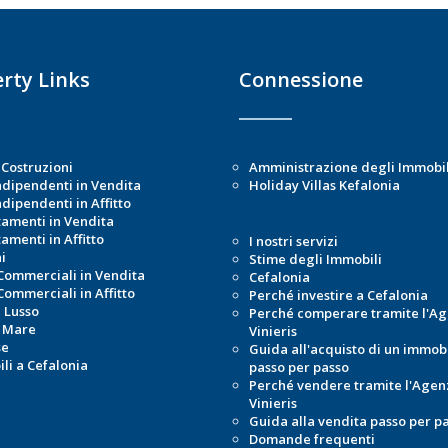
rty Links
Connessione
Costruzioni
Amministrazione degli Immobil
ndipendenti in Vendita
Holiday Villas Kefalonia
dipendenti in Affitto
amenti in Vendita
amenti in Affitto
I nostri servizi
i
Stime degli Immobili
Commerciali in Vendita
Cefalonia
Commerciali in Affitto
Perché investire a Cefalonia
i Lusso
Perché comperare tramite l'Ag
 Mare
Vinieris
se
Guida all'acquisto di un immob
li a Cefalonia
passo per passo
Perché vendere tramite l'Agen
Vinieris
Guida alla vendita passo per p
Domande frequenti