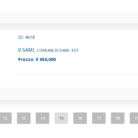
ID: 4618
SAMI,
COMUNE DI SAMI - EST
Prezzo: € 650,000
12
13
14
15
16
17
18
1