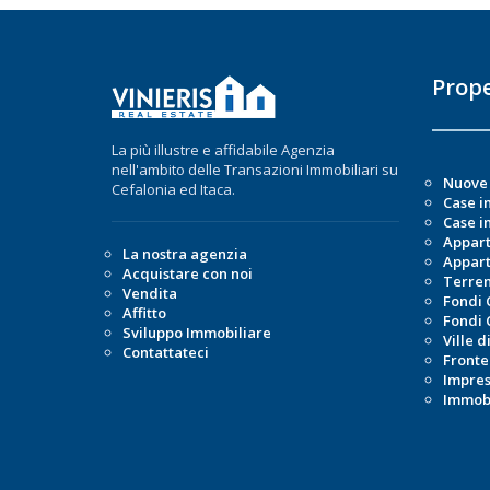
Prope
La più illustre e affidabile Agenzia
nell'ambito delle Transazioni Immobiliari su
Nuove 
Cefalonia ed Itaca.
Case i
Case in
Appart
La nostra agenzia
Appart
Acquistare con noi
Terren
Vendita
Fondi 
Affitto
Fondi 
Sviluppo Immobiliare
Ville d
Contattateci
Fronte
Impre
Immobi