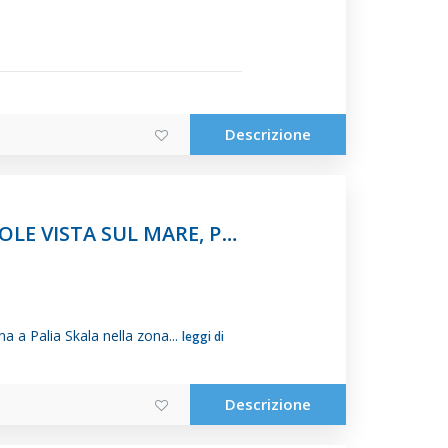
Descrizione
I
MPRESSIONANTE VILLA CON INCANTEVOLE VISTA SUL MARE, PALIA...
na a Palia Skala nella zona...
leggi di
Descrizione