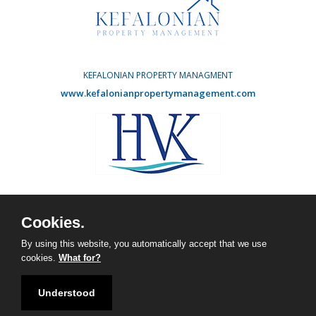
KEFALONIAN PROPERTY MANAGMENT
www.kefalonianpropertymanagement.com
HOLIDAY VILLAS KEFALONIA
www.agvdevelopments.com
Cookies.
Facebook
Instagram
By using this website, you automatically accept that we use
cookies.
What for?
Understood
Copyright © 2026 | Vinieris Real Estate |
Designed by Illusion.gr
|
Managed by Listings.gr