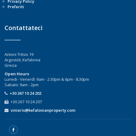
Privacy Policy
Preferiti
Contattateci
Antoni Tritsis 19
Argostoli, Kefalonia
Grecia
Open Hours
Lunedi - Venerdì: 9am - 2:30pm & 6pm - 8.30pm
Sabato: 9am - 2pm
+30 267 10 24 202
+30 267 10 24 207
vinieris@kefalonianproperty.com