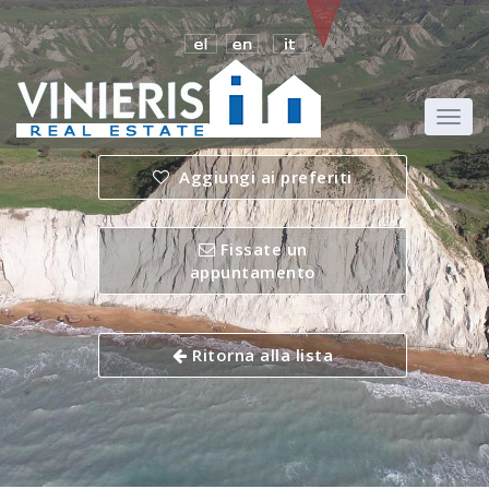
Aggiungi ai preferiti
Fissate un
appuntamento
Ritorna alla lista