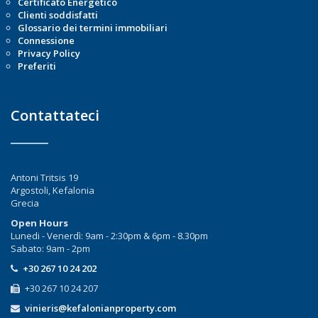
Certificato Energetico
Clienti soddisfatti
Glossario dei termini immobiliari
Connessione
Privacy Policy
Preferiti
Contattateci
Antoni Tritsis 19
Argostoli, Kefalonia
Grecia
Open Hours
Lunedi - Venerdì: 9am - 2:30pm & 6pm - 8.30pm
Sabato: 9am - 2pm
+30 267 10 24 202
+30 267 10 24 207
vinieris@kefalonianproperty.com