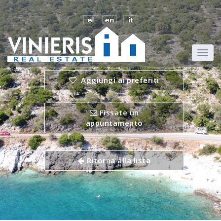
Aggiungi ai preferiti
Fissate un
appuntamento
Ritorna alla lista