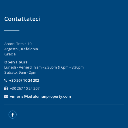
Contattateci
Antoni Tritsis 19
Argostoli, Kefalonia
Grecia
Open Hours
Lunedi - Venerdì: 9am - 2:30pm & 6pm - 8.30pm
Sabato: 9am - 2pm
+30 267 10 24 202
+30 267 10 24 207
vinieris@kefalonianproperty.com